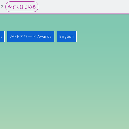
今すぐはじめる
？
English
t
JAFFアワード Awards