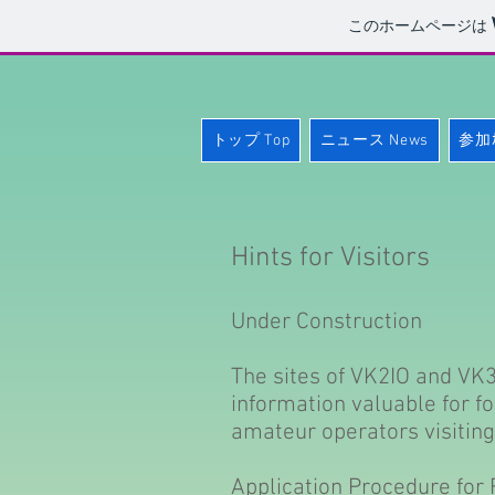
このホームページは
トップ Top
ニュース News
参加ｶ
Hints for Visitors
Under Construction
The sites of VK2IO and V
information valuable for fo
amateur operators visiting
Application Procedure for